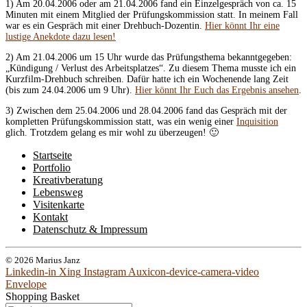
1) Am 20.04.2006 oder am 21.04.2006 fand ein Einzelgespräch von ca. 15
Minuten mit einem Mitglied der Prüfungskommission statt. In meinem Fall
war es ein Gespräch mit einer Drehbuch-Dozentin.
Hier könnt Ihr eine
lustige Anekdote dazu lesen!
2) Am 21.04.2006 um 15 Uhr wurde das Prüfungsthema bekanntgegeben:
„Kündigung / Verlust des Arbeitsplatzes“. Zu diesem Thema musste ich ein
Kurzfilm-Drehbuch schreiben. Dafür hatte ich ein Wochenende lang Zeit
(bis zum 24.04.2006 um 9 Uhr).
Hier könnt Ihr Euch das Ergebnis ansehen
.
3) Zwischen dem 25.04.2006 und 28.04.2006 fand das Gespräch mit der
kompletten Prüfungskommission statt, was ein wenig einer
Inquisition
glich. Trotzdem gelang es mir wohl zu überzeugen! 🙂
Startseite
Portfolio
Kreativberatung
Lebensweg
Visitenkarte
Kontakt
Datenschutz & Impressum
© 2026 Marius Janz
Linkedin-in
Xing
Instagram
Auxicon-device-camera-video
Envelope
Shopping Basket