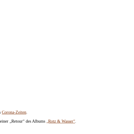
in
Corona-Zeiten
.
 seiner „Retour“ des Albums
„Rotz & Wasser“
.